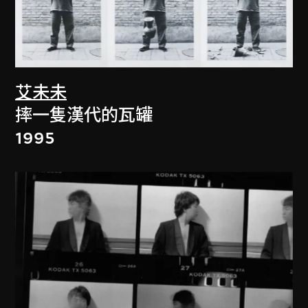
艾未未
摔一隻漢代的瓦罐
1995