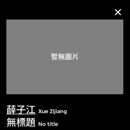
M+藏品
進一步篩選
搜索
關於M+藏品
薛子江
探索世界頂級的二十及二十一世紀視覺
Xue Zijiang
文化藏品。
無標題
No title