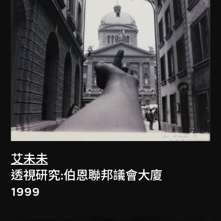
艾未未
透視研究:伯恩聯邦議會大廈
1999