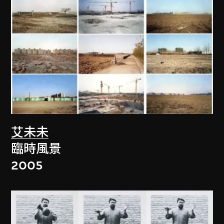
艾未未
臨時風景
2005