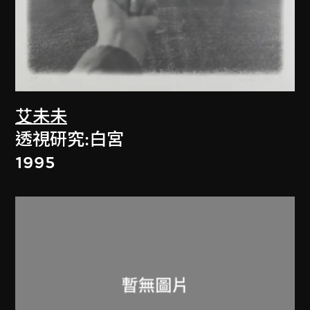
艾未未
透視研究:白宮
1995