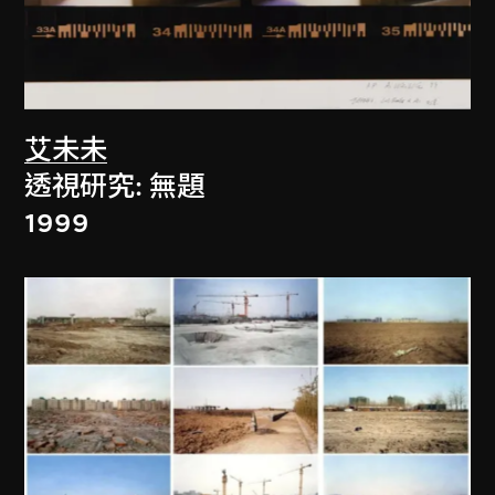
艾未未
透視研究: 無題
1999