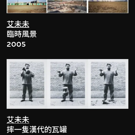
艾未未
臨時風景
2005
艾未未
摔一隻漢代的瓦罐