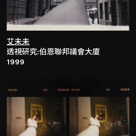
艾未未
透視研究:伯恩聯邦議會大廈
1999