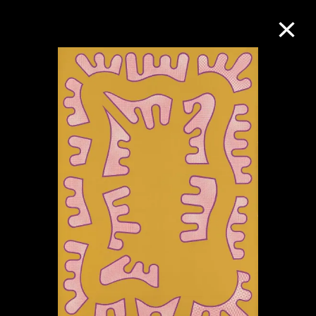
M+藏品
進一步篩選
搜索
關於M+藏品
探索世界頂級的二十及二十一世紀視覺
文化藏品。