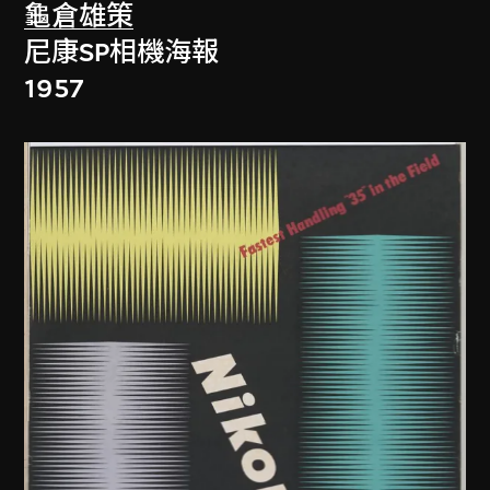
龜倉雄策
尼康SP相機海報
1957