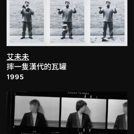
艾未未
摔一隻漢代的瓦罐
1995