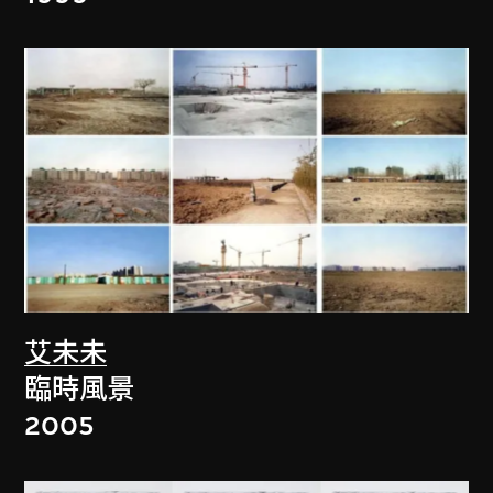
艾未未
臨時風景
2005