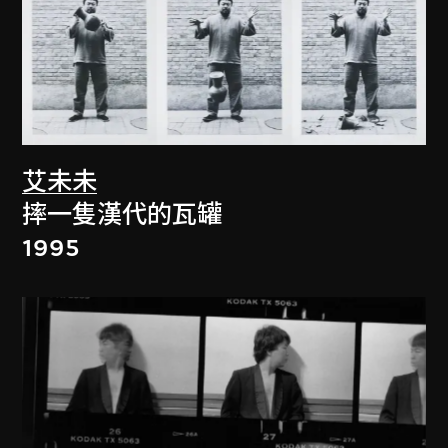
艾未未
摔一隻漢代的瓦罐
1995