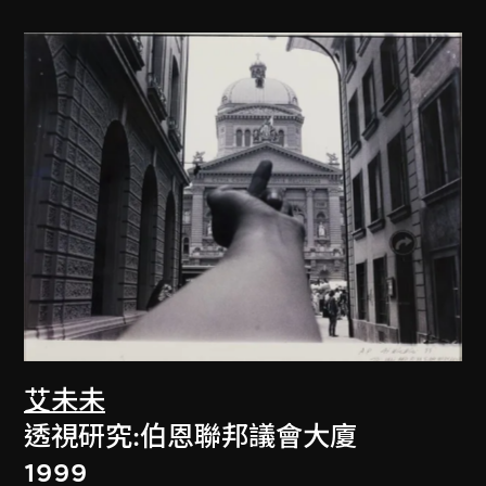
艾未未
透視研究:伯恩聯邦議會大廈
1999