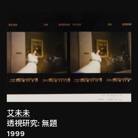
艾未未
透視研究: 無題
1999