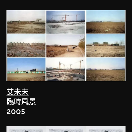
艾未未
臨時風景
2005