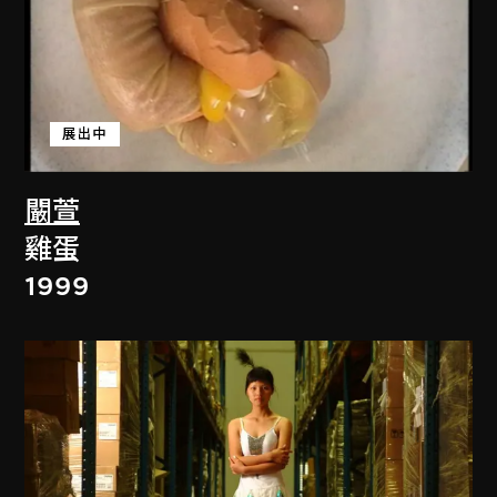
展出中
闞萱
雞蛋
1999