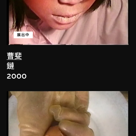
展出中
曹斐
鏈
2000