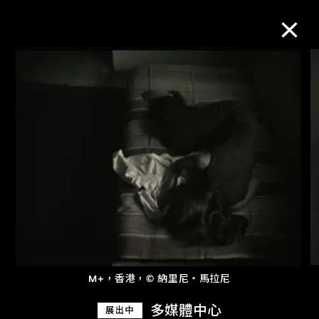
M+藏品
進一步篩選
搜索
關於M+藏品
探索世界頂級的二十及二十一世紀視覺
M+，香港，© 納里尼‧馬拉尼
文化藏品。
多媒體中心
展出中