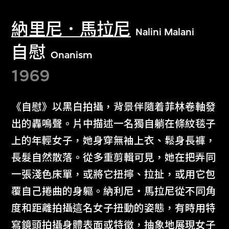
納里尼．馬拉尼
Nalini Malani
自慰
Onanism
1969
《自慰》以黑白拍攝，背景伴隨着菲林卷軸發
出的轟鳴聲。片中描述一名獨自躺在條紋毯子
上的年輕女子，她身穿無袖上衣、鬆身長褲，
長髮自然散落。從多重剪輯可見，她在把弄同
一張淺色床單，或將它扭擰、拉扯，或用它包
覆自己捲曲的身軀。納利尼・馬拉尼從不同角
度和距離拍攝這名女子扭動的姿態，有時用特
寫鏡頭拍攝身體表面或特徵，抽象地展現女子