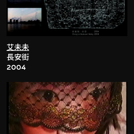
艾未未
長安街
2004