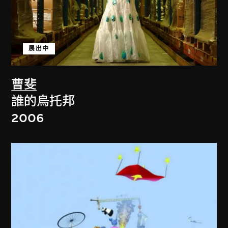
展出中
曹斐
誰的烏托邦
2006