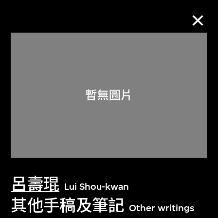
M+藏品
進一步篩選
搜索
關於M+藏品
呂壽琨
探索世界頂級的二十及二十一世紀視覺
Lui Shou-kwan
文化藏品。
其他手稿及筆記
Other writings