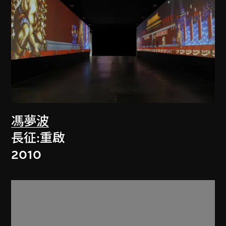
馮夢波
長征:重啟
2010