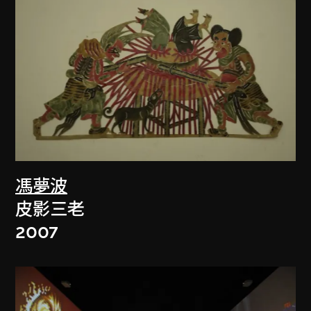
馮夢波
皮影三老
2007