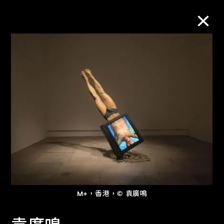
M+藏品
進一步篩選
搜索
關於M+藏品
探索世界頂級的二十及二十一世紀視覺
M+，香港，© 袁廣鳴
文化藏品。