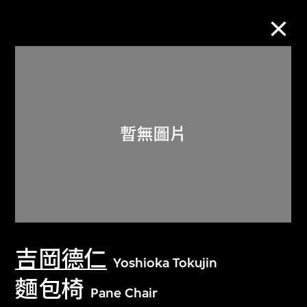
M+藏品
進一步篩選
搜索
關於M+藏品
吉岡德仁
探索世界頂級的二十及二十一世紀視覺
Yoshioka Tokujin
文化藏品。
麵包椅
Pane Chair