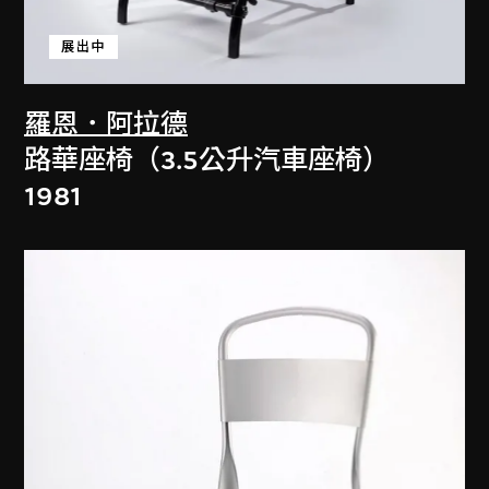
展出中
羅恩．阿拉德
路華座椅（3.5公升汽車座椅）
1981