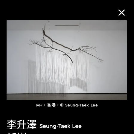
M+藏品
進一步篩選
搜索
關於M+藏品
M+，香港，© Seung-Taek Lee
探索世界頂級的二十及二十一世紀視覺
文化藏品。
李升澤
Seung-Taek Lee