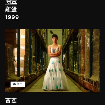
闞萱
雞蛋
1999
展出中
曹斐