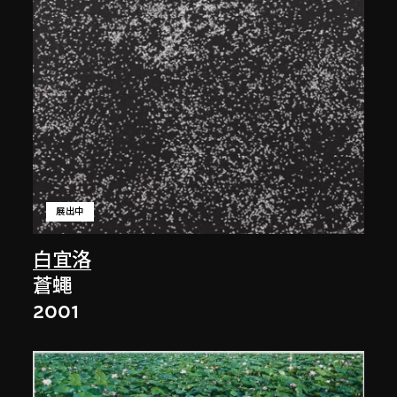
展出中
白宜洛
蒼蠅
2001