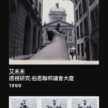
艾未未
透視研究:伯恩聯邦議會大廈
1999