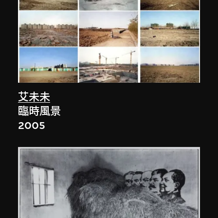
艾未未
臨時風景
2005