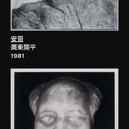
安哥
廣東開平
1981