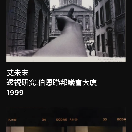
艾未未
透視研究:伯恩聯邦議會大廈
1999