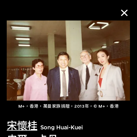
M+藏品
進一步篩選
搜索
關於M+藏品
M+，香港，萬曼家族捐贈，2013年，© M+，香港
探索世界頂級的二十及二十一世紀視覺
宋懷桂
文化藏品。
Song Huai-Kuei