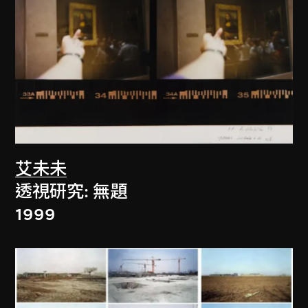
艾未未
透視研究: 無題
1999