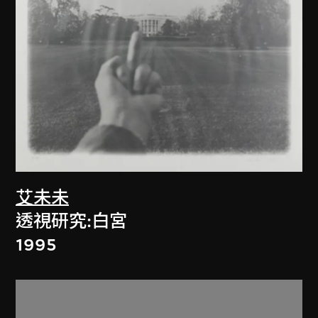
艾未未
透視研究:白宮
1995