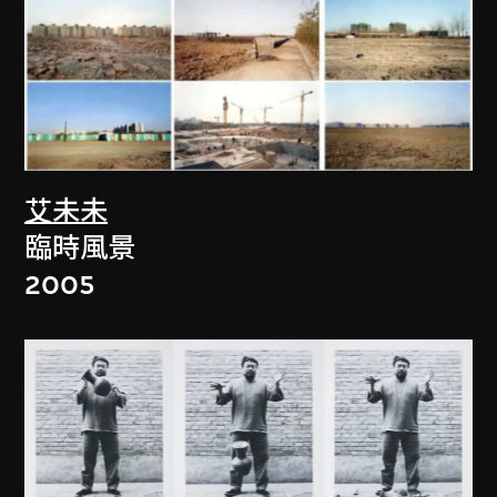
艾未未
臨時風景
2005