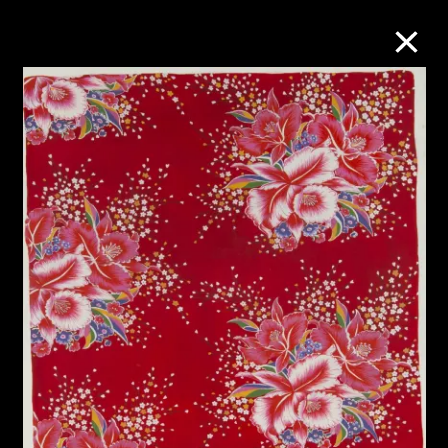
M+藏品
進一步篩選
搜索
關於M+藏品
探索世界頂級的二十及二十一世紀視覺
文化藏品。