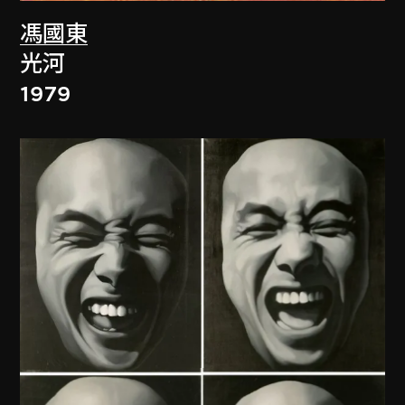
馮國東
光河
1979