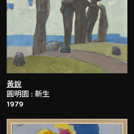
黃銳
圓明園 : 新生
1979