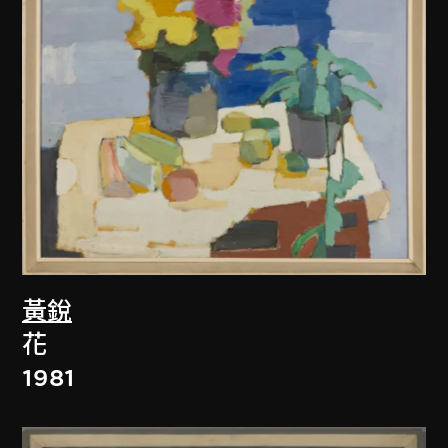
黃銳
花
1981