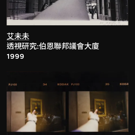
艾未未
透視研究:伯恩聯邦議會大廈
1999