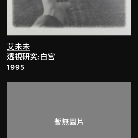
艾未未
透視研究:白宮
1995