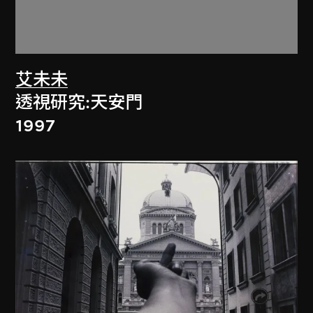
艾未未
透視研究:天安門
1997