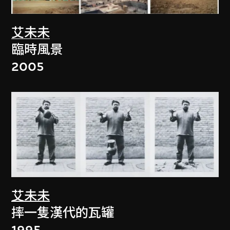
艾未未
臨時風景
2005
艾未未
摔一隻漢代的瓦罐
1995