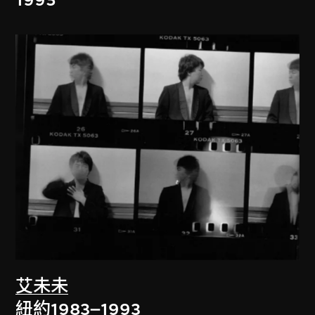
艾未未
紐約1983–1993