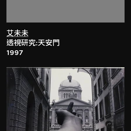
艾未未
透視研究:天安門
1997