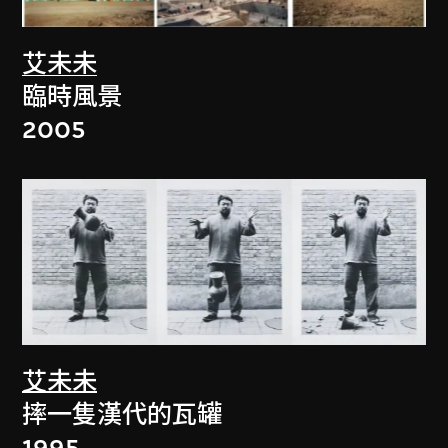
艾未未
臨時風景
2005
艾未未
摔一隻漢代的瓦罐
1995