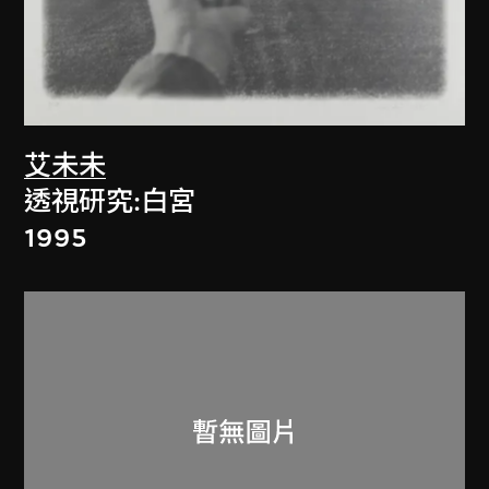
艾未未
透視研究:白宮
1995