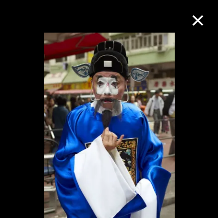
M+藏品
進一步篩選
搜索
關於M+藏品
探索世界頂級的二十及二十一世紀視覺
文化藏品。