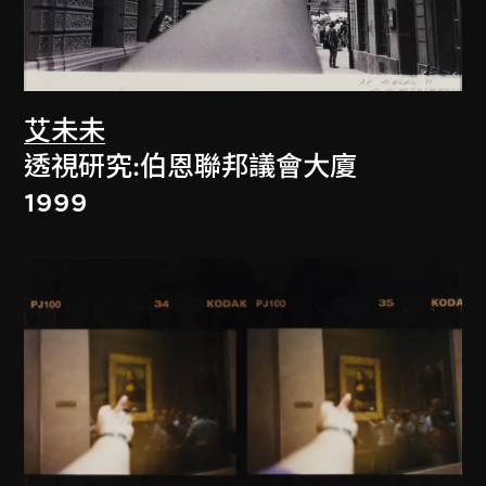
艾未未
透視研究:伯恩聯邦議會大廈
1999