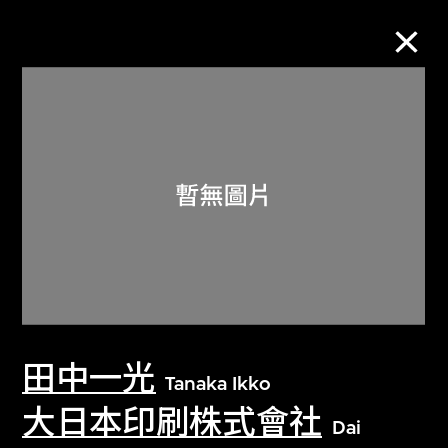
M+藏品
進一步篩選
搜索
關於M+藏品
田中一光
探索世界頂級的二十及二十一世紀視覺
Tanaka Ikko
文化藏品。
大日本印刷株式會社
Dai