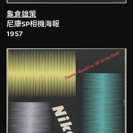
龜倉雄策
尼康SP相機海報
1957