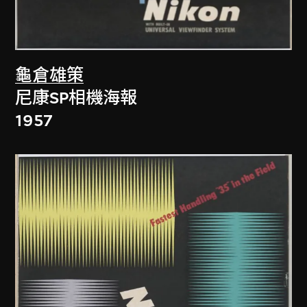
龜倉雄策
尼康SP相機海報
1957