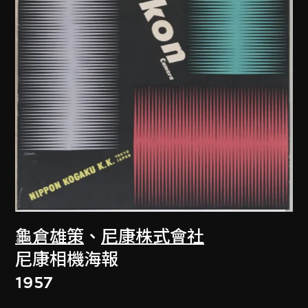
龜倉雄策
、
尼康株式會社
尼康相機海報
1957