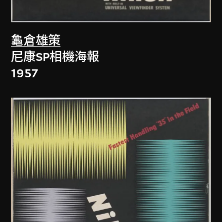
龜倉雄策
尼康SP相機海報
1957