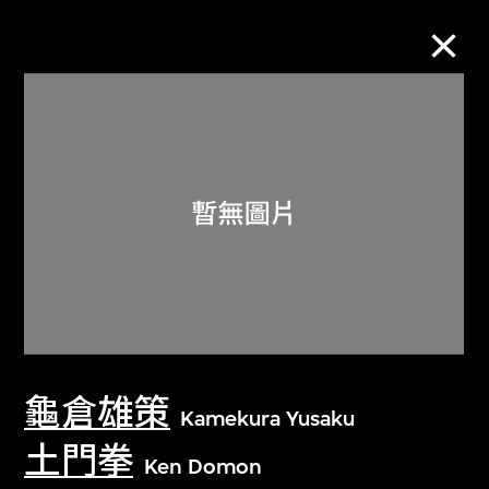
M+藏品
進一步篩選
搜索
關於M+藏品
龜倉雄策
探索世界頂級的二十及二十一世紀視覺
Kamekura Yusaku
文化藏品。
土門拳
Ken Domon