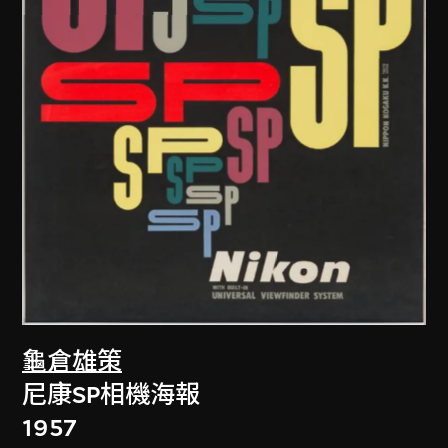
龜倉雄策
尼康SP相機海報
1957