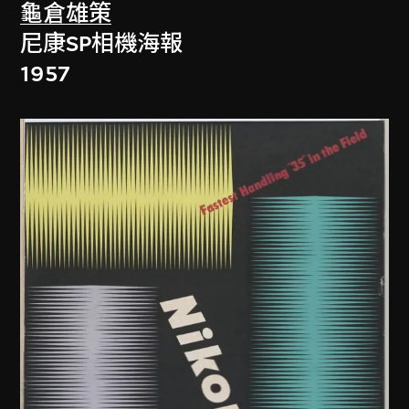
龜倉雄策
尼康SP相機海報
1957