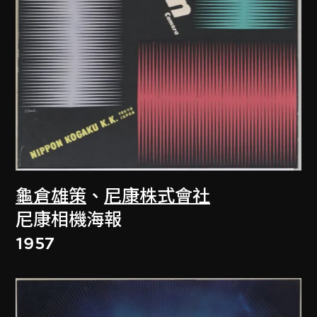
龜倉雄策
、
尼康株式會社
尼康相機海報
1957