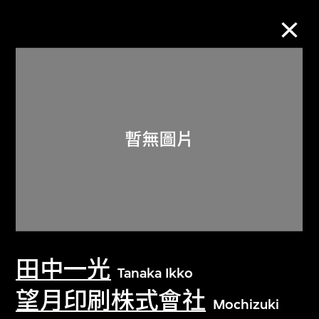
M+藏品
進一步篩選
搜索
關於M+藏品
田中一光
探索世界頂級的二十及二十一世紀視覺
Tanaka Ikko
文化藏品。
望月印刷株式會社
Mochizuki