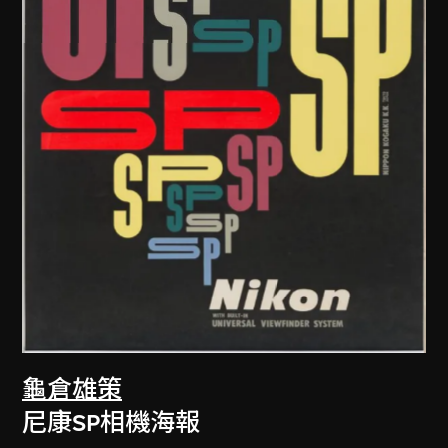
龜倉雄策
尼康SP相機海報