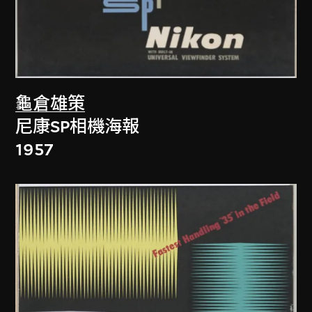
龜倉雄策
尼康SP相機海報
1957