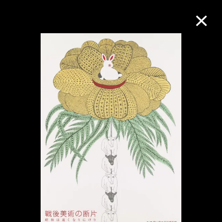
M+藏品
進一步篩選
搜索
關於M+藏品
探索世界頂級的二十及二十一世紀視覺
文化藏品。