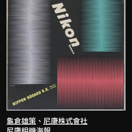
龜倉雄策
、
尼康株式會社
尼康相機海報