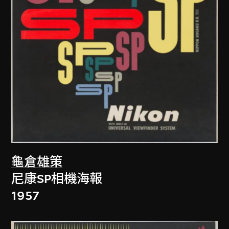
龜倉雄策
尼康SP相機海報
1957