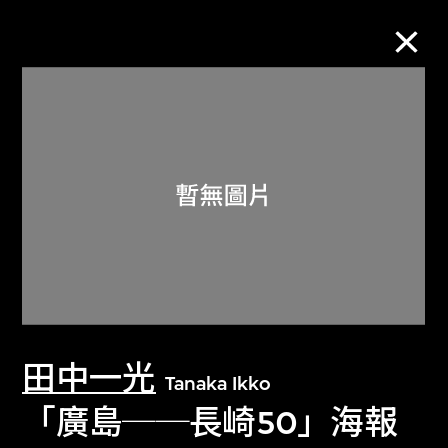
M+藏品
進一步篩選
搜索
關於M+藏品
田中一光
探索世界頂級的二十及二十一世紀視覺
Tanaka Ikko
文化藏品。
「廣島──長崎50」海報