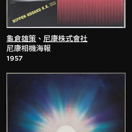
龜倉雄策
、
尼康株式會社
尼康相機海報
1957