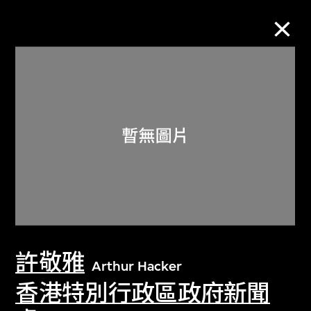
M+藏品
進一步篩選
搜索
關於M+藏品
許敬雅
探索世界頂級的二十及二十一世紀視覺
Arthur Hacker
文化藏品。
香港特別行政區政府新聞