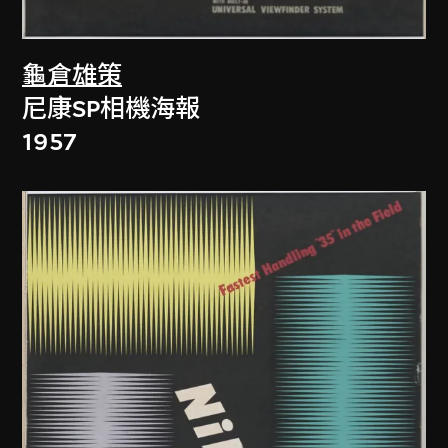
龜倉雄策
尼康SP相機海報
1957