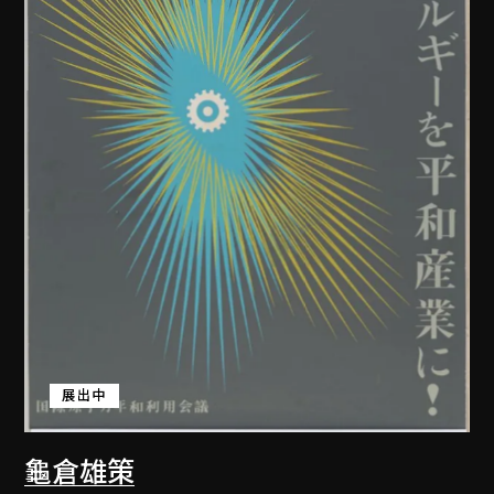
展出中
龜倉雄策