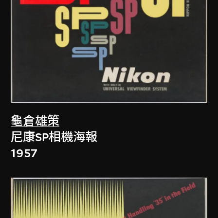
龜倉雄策
尼康SP相機海報
1957