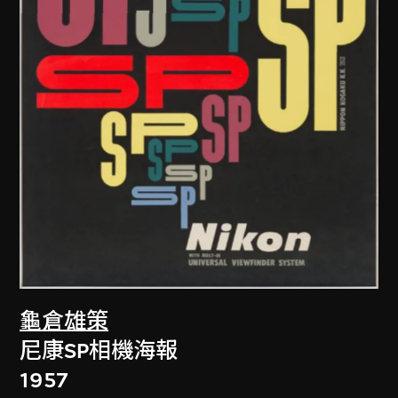
龜倉雄策
尼康SP相機海報
1957