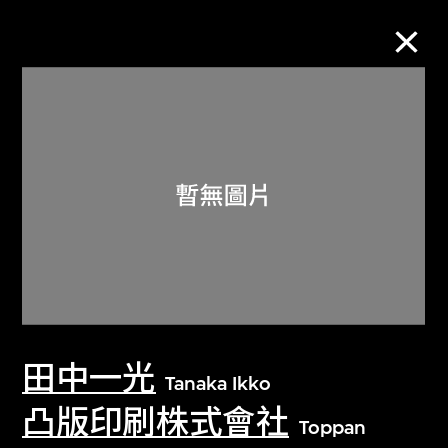
M+藏品
進一步篩選
搜索
關於M+藏品
田中一光
探索世界頂級的二十及二十一世紀視覺
Tanaka Ikko
文化藏品。
凸版印刷株式會社
Toppan