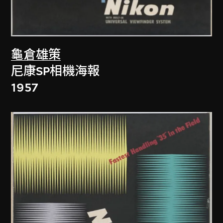
龜倉雄策
尼康SP相機海報
1957