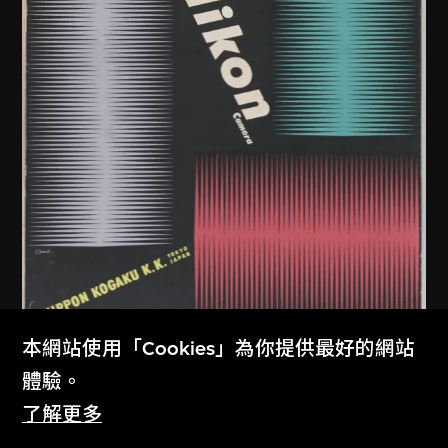
本網站使用「Cookies」為你提供最好的網站
龜倉雄策
、
尼康株式會社
體驗。
尼康相機海報
了解更多
1957