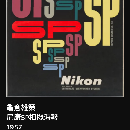
龜倉雄策
尼康SP相機海報
1957