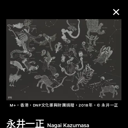
M+藏品
進一步篩選
搜索
關於M+藏品
M+，香港，DNP文化振興財團捐贈，2018年，© 永井一正
探索世界頂級的二十及二十一世紀視覺
文化藏品。
永井一正
Nagai Kazumasa