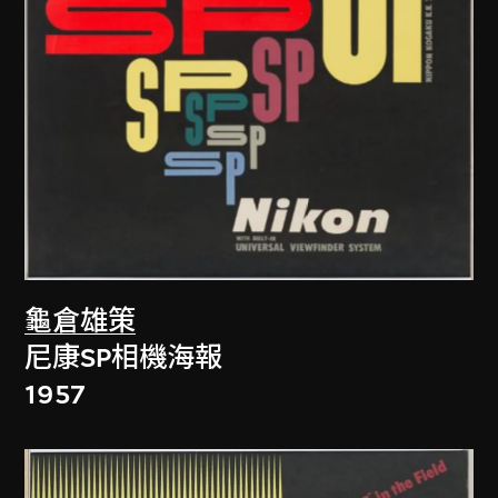
龜倉雄策
尼康SP相機海報
1957