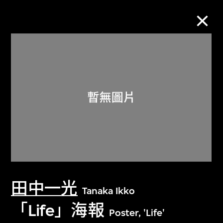
M+藏品
進一步篩選
搜索
關於M+藏品
田中一光
探索世界頂級的二十及二十一世紀視覺
Tanaka Ikko
文化藏品。
「Life」海報
Poster, 'Life'