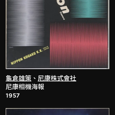
龜倉雄策
、
尼康株式會社
尼康相機海報
1957