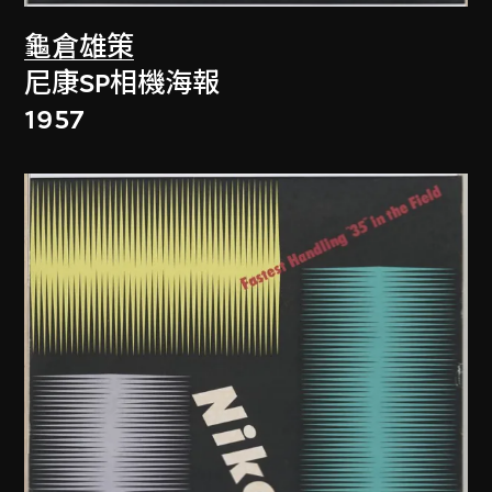
龜倉雄策
尼康SP相機海報
1957