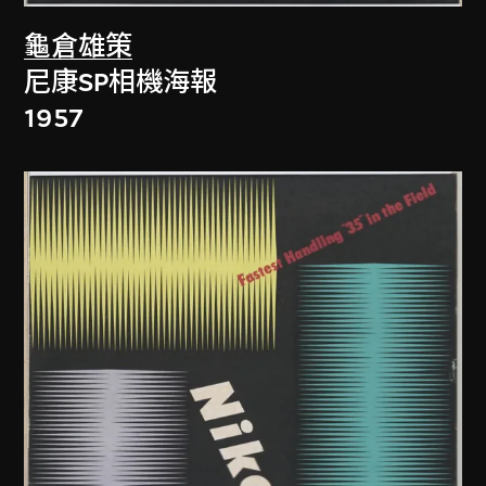
龜倉雄策
尼康SP相機海報
1957