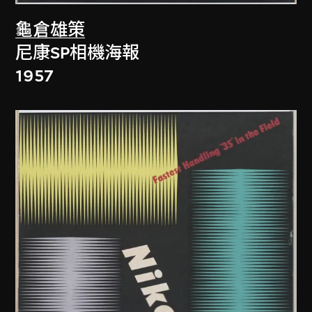
龜倉雄策
尼康SP相機海報
1957