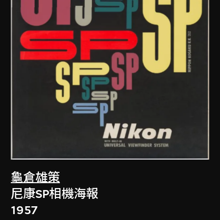
龜倉雄策
尼康SP相機海報
1957