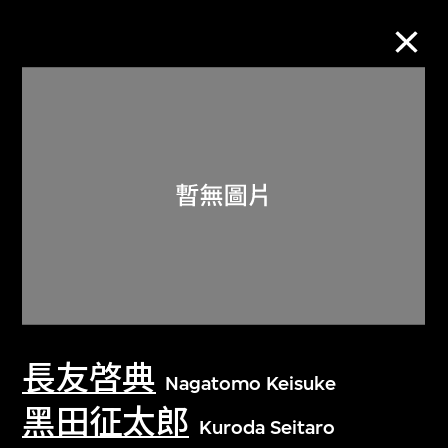
M+藏品
進一步篩選
搜索
關於M+藏品
長友啓典
探索世界頂級的二十及二十一世紀視覺
Nagatomo Keisuke
文化藏品。
黑田征太郎
Kuroda Seitaro