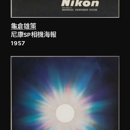
龜倉雄策
尼康SP相機海報
1957