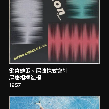
龜倉雄策
、
尼康株式會社
尼康相機海報
1957