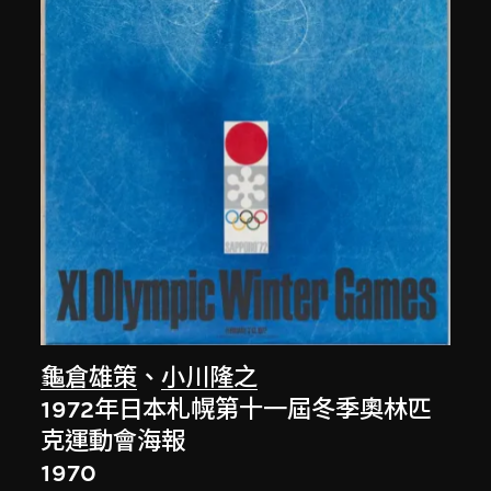
龜倉雄策
、
小川隆之
1972年日本札幌第十一屆冬季奧林匹
克運動會海報
1970