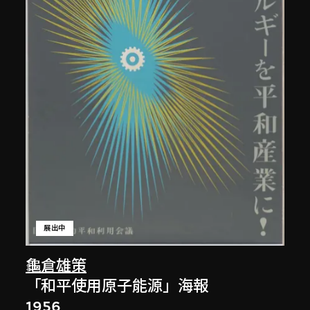
展出中
龜倉雄策
「和平使用原子能源」海報
1956