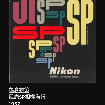
龜倉雄策
尼康SP相機海報
1957