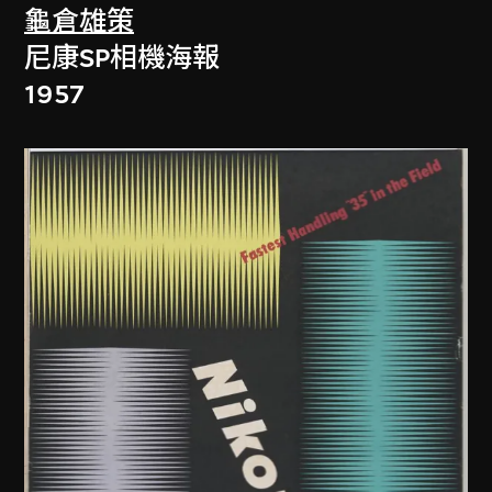
龜倉雄策
尼康SP相機海報
1957