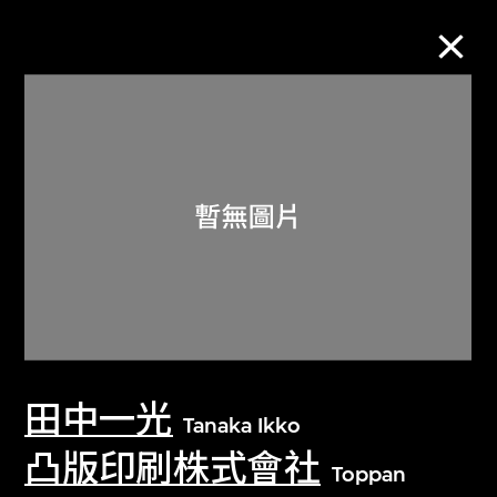
M+藏品
進一步篩選
搜索
關於M+藏品
田中一光
探索世界頂級的二十及二十一世紀視覺
Tanaka Ikko
文化藏品。
凸版印刷株式會社
Toppan