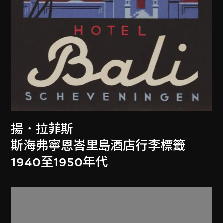
揚．拉菲斯
斯海弗寧恩峇里島酒店行李標籤
1940至1950年代