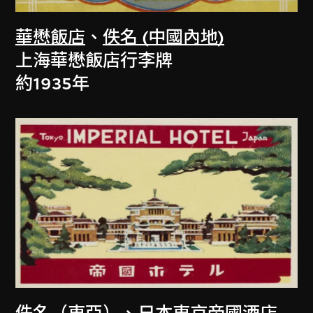
華懋飯店
、
佚名 (中國內地)
上海華懋飯店行李牌
約1935年