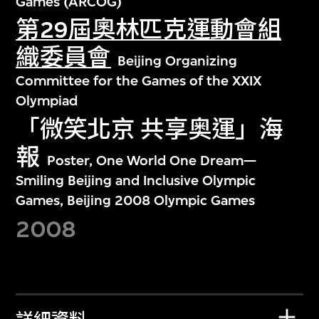
Games (ARCOG)
第29屆奧林匹克運動會組
織委員會
Beijing Organizing
Committee for the Games of the XXIX
Olympiad
「微笑北京 共享奥運」海
報
Poster, One World One Dream—
Smiling Beijing and Inclusive Olympic
Games, Beijing 2008 Olympic Games
2008