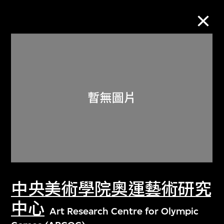
M+藏品
進一步篩選
搜索
關於M+藏品
中央美術學院奧運藝術研究
探索世界頂級的二十及二十一世紀視覺
文化藏品。
中心
Art Research Centre for Olympic