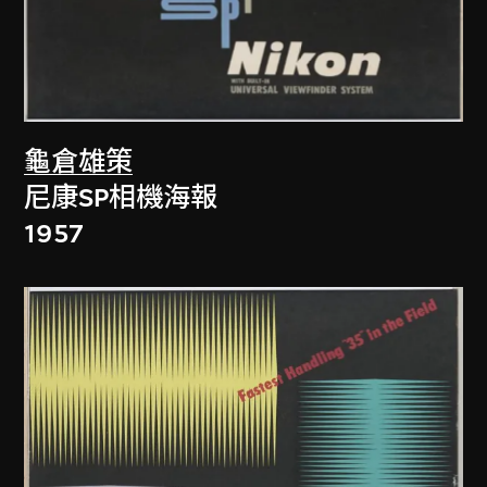
龜倉雄策
尼康SP相機海報
1957