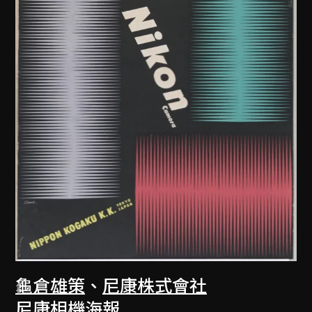
龜倉雄策
、
尼康株式會社
尼康相機海報