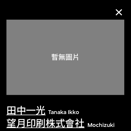
M+藏品
進一步篩選
搜索
關於M+藏品
田中一光
探索世界頂級的二十及二十一世紀視覺
Tanaka Ikko
文化藏品。
望月印刷株式會社
Mochizuki