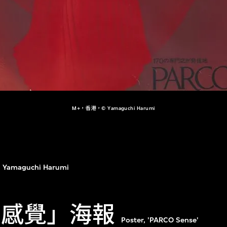
M+，香港，© Yamaguchi Harumi
Yamaguchi Harumi
CO感覺」海報
Poster, 'PARCO Sense'