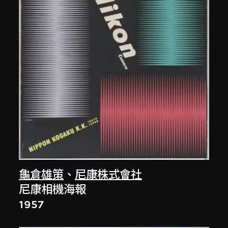
龜倉雄策
、
尼康株式會社
尼康相機海報
1957