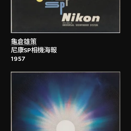
龜倉雄策
尼康SP相機海報
1957