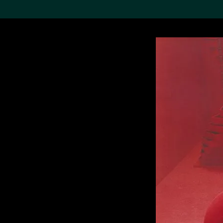
搜索M+藏品
Sea
19,052項結果
進一步篩選
關於M+藏品
探索世界頂級的二十及二十
一世紀視覺文化藏品。