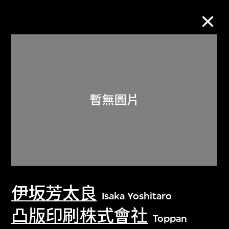
M+藏品
進一步篩選
搜索
關於M+藏品
伊坂芳太良
探索世界頂級的二十及二十一世紀視覺
Isaka Yoshitaro
文化藏品。
凸版印刷株式會社
Toppan