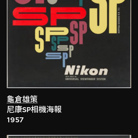
龜倉雄策
尼康SP相機海報
1957