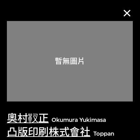
M+藏品
進一步篩選
搜索
關於M+藏品
奧村靫正
探索世界頂級的二十及二十一世紀視覺
Okumura Yukimasa
文化藏品。
凸版印刷株式會社
Toppan