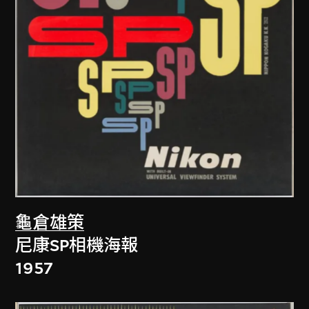
龜倉雄策
尼康SP相機海報
1957