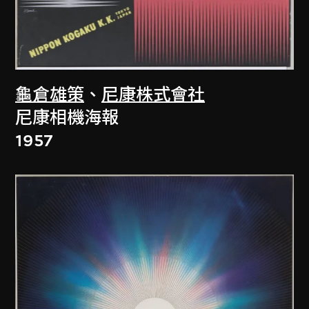
龜倉雄策
、
尼康株式會社
尼康相機海報
1957