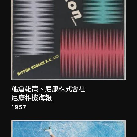
龜倉雄策
、
尼康株式會社
尼康相機海報
1957