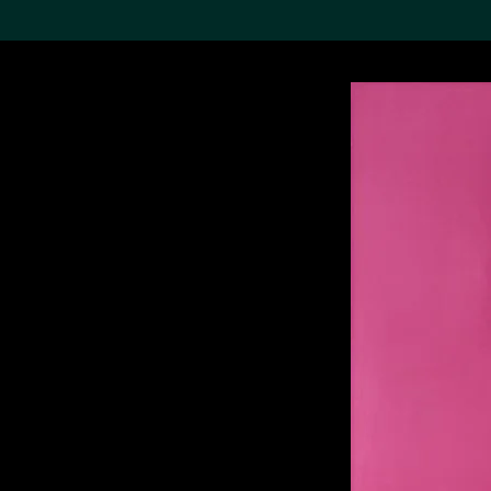
搜索M+藏品
Sea
19,052項結果
進一步篩選
關於M+藏品
探索世界頂級的二十及二十
一世紀視覺文化藏品。