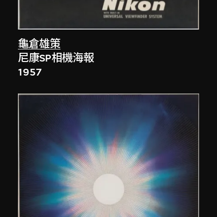
龜倉雄策
尼康SP相機海報
1957