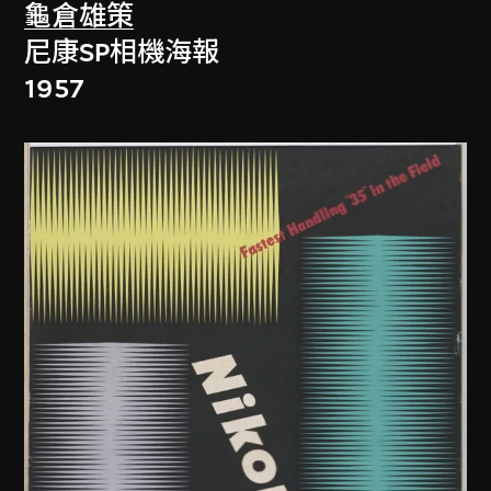
龜倉雄策
尼康SP相機海報
1957