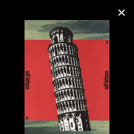
M+藏品
進一步篩選
搜索
關於M+藏品
探索世界頂級的二十及二十一世紀視覺
文化藏品。