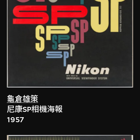
龜倉雄策
尼康SP相機海報
1957