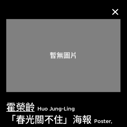
M+藏品
進一步篩選
搜索
關於M+藏品
霍榮齡
探索世界頂級的二十及二十一世紀視覺
Huo Jung-Ling
文化藏品。
「春光關不住」海報
Poster,