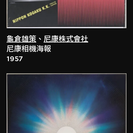
龜倉雄策
、
尼康株式會社
尼康相機海報
1957