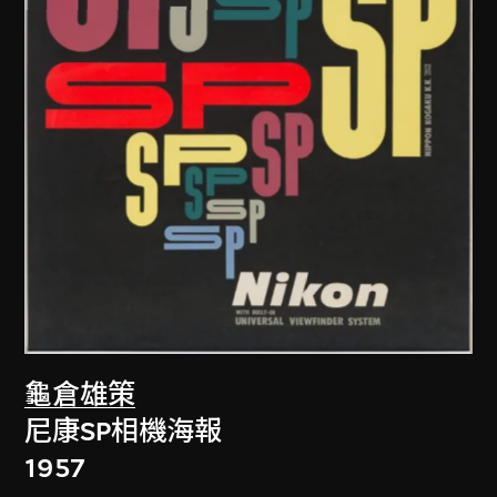
龜倉雄策
尼康SP相機海報
1957