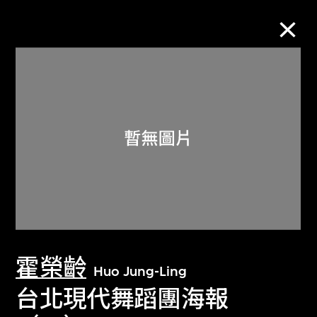
M+藏品
進一步篩選
搜索
關於M+藏品
霍榮齡
探索世界頂級的二十及二十一世紀視覺
Huo Jung-Ling
文化藏品。
台北現代舞蹈團海報