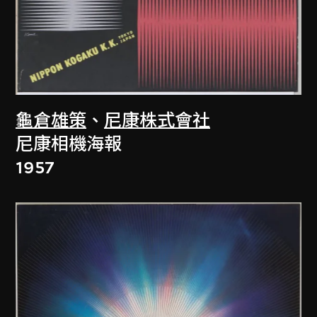
龜倉雄策
、
尼康株式會社
尼康相機海報
1957