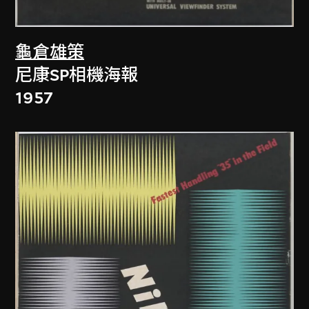
龜倉雄策
尼康SP相機海報
1957