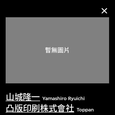
M+藏品
進一步篩選
搜索
關於M+藏品
山城隆一
探索世界頂級的二十及二十一世紀視覺
Yamashiro Ryuichi
文化藏品。
凸版印刷株式會社
Toppan