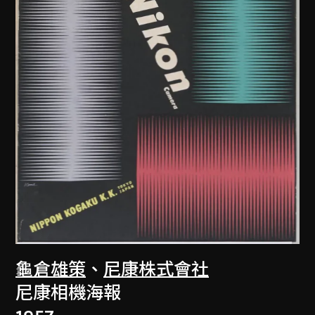
龜倉雄策
、
尼康株式會社
尼康相機海報