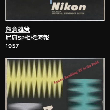
龜倉雄策
尼康SP相機海報
1957