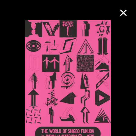
M+藏品
進一步篩選
搜索
關於M+藏品
探索世界頂級的二十及二十一世紀視覺
文化藏品。