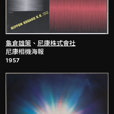
龜倉雄策
、
尼康株式會社
尼康相機海報
1957