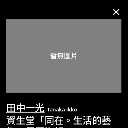
M+藏品
進一步篩選
搜索
關於M+藏品
田中一光
探索世界頂級的二十及二十一世紀視覺
Tanaka Ikko
文化藏品。
資生堂「同在。生活的藝