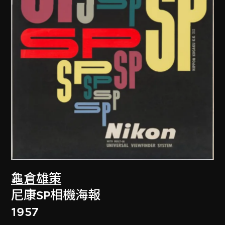
龜倉雄策
尼康SP相機海報
1957